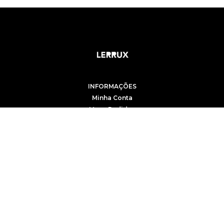
INFORMAÇÕES
Minha Conta
Meus Pedidos
Meu Carrinho
AJUDA
Como Comprar
Trocas e Devoluções
Formas de Pagamento
Políticas de Segurança
Entrega e Frete