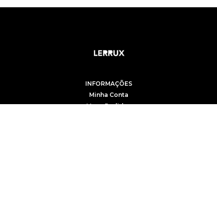
INFORMAÇÕES
Minha Conta
Meus Pedidos
Meu Carrinho
AJUDA
Como Comprar
Trocas e Devoluções
Formas de Pagamento
Políticas de Segurança
Entrega e Frete