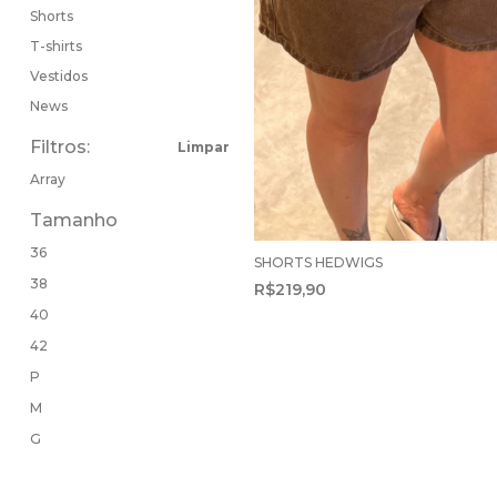
Shorts
T-shirts
Vestidos
News
Filtros:
Limpar
Array
Tamanho
36
SHORTS HEDWIGS
38
R$219,90
40
42
P
M
G